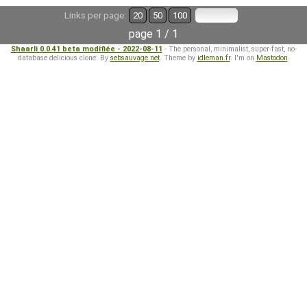
Links per page:
20
50
100
page 1 / 1
Shaarli 0.0.41 beta modifiée - 2022-08-11
- The personal, minimalist, super-fast, no-
database delicious clone. By
sebsauvage.net
. Theme by
idleman.fr
. I'm on
Mastodon
.