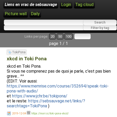
Liens en vrac de sebsauvage
Login
Tag cloud
Picture wall
Daily
Links per page:
20
50
100
page 1 / 1
TokiPona
xkcd in Toki Pona
xkcd en Toki Pona.
Si vous ne comprenez pas de quoi je parle, c'est pas bien
grave... ^^
(EDIT: Voir aussi:
https://www.memrise.com/course/352694/speak-toki-
pona-with-audio/
et
https://www.jchr.be/tokipona/
et le reste:
https://sebsauvage.net/links/?
searchtags=TokiPona
)
2019-12-04
https://morr.cc/toki-pona-xkcd/