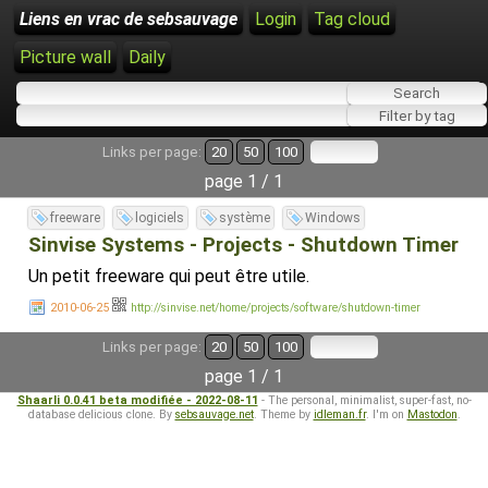
Liens en vrac de sebsauvage
Login
Tag cloud
Picture wall
Daily
Links per page:
20
50
100
page 1 / 1
freeware
logiciels
système
Windows
Sinvise Systems - Projects - Shutdown Timer
Un petit freeware qui peut être utile.
2010-06-25
http://sinvise.net/home/projects/software/shutdown-timer
Links per page:
20
50
100
page 1 / 1
Shaarli 0.0.41 beta modifiée - 2022-08-11
- The personal, minimalist, super-fast, no-
database delicious clone. By
sebsauvage.net
. Theme by
idleman.fr
. I'm on
Mastodon
.