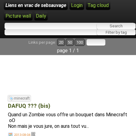
Liens en vrac de sebsauvage
Login
Tag cloud
Picture wall
Daily
Links per page:
20
50
100
page 1 / 1
minecraft
DAFUQ ??? (bis)
Quand un Zombie vous offre un bouquet dans Minecraft
oO
Non mais je vous jure, on aura tout vu...
2013-08-04