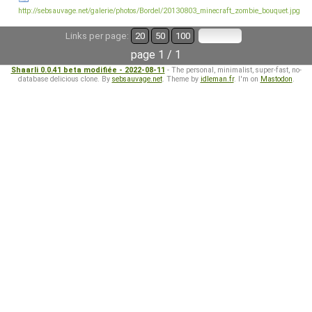
http://sebsauvage.net/galerie/photos/Bordel/20130803_minecraft_zombie_bouquet.jpg
Links per page:
20
50
100
page 1 / 1
Shaarli 0.0.41 beta modifiée - 2022-08-11
- The personal, minimalist, super-fast, no-
database delicious clone. By
sebsauvage.net
. Theme by
idleman.fr
. I'm on
Mastodon
.