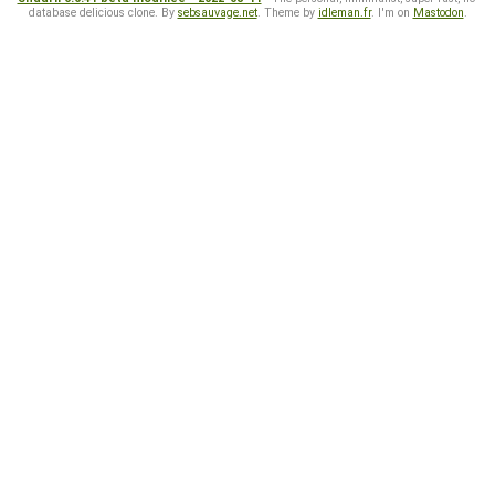
database delicious clone. By
sebsauvage.net
. Theme by
idleman.fr
. I'm on
Mastodon
.