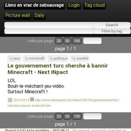
Liens en vrac de sebsauvage
Login
Tag cloud
Picture wall
Daily
Links per page:
20
50
100
page 1 / 1
jeux
minecraft
politique
société
Le gouvernement turc cherche à bannir
Minecraft - Next INpact
LOL.
Bouh-le-méchant-jeu-vidéo.
Surtout Minecraft !
2015-03-12
http://www.nextinpact.com/news/93413-le-gouvernement-turc-
cherche-a-bannir-minecraft.htm
Links per page:
20
50
100
page 1 / 1
Shaarli 0.0.41 beta modifiée - 2022-08-11
- The personal, minimalist, super-fast, no-