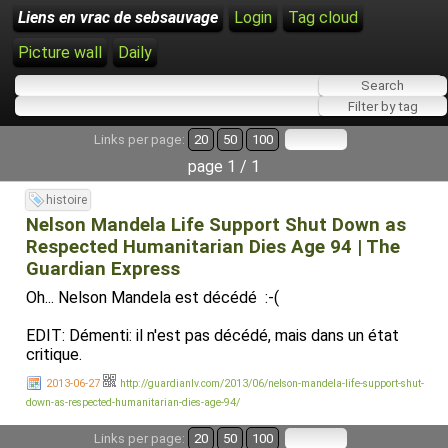
Liens en vrac de sebsauvage
Login
Tag cloud
Picture wall
Daily
Links per page:
20
50
100
page 1 / 1
histoire
Nelson Mandela Life Support Shut Down as
Respected Humanitarian Dies Age 94 | The
Guardian Express
Oh... Nelson Mandela est décédé :-(
EDIT: Démenti: il n'est pas décédé, mais dans un état
critique.
2013-06-27
http://guardianlv.com/2013/06/nelson-mandela-life-support-shut-
down-as-respected-humanitarian-dies-age-94/
Links per page:
20
50
100