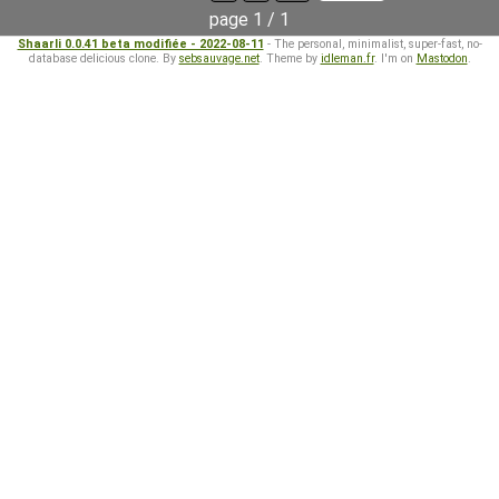
page 1 / 1
Shaarli 0.0.41 beta modifiée - 2022-08-11
- The personal, minimalist, super-fast, no-
database delicious clone. By
sebsauvage.net
. Theme by
idleman.fr
. I'm on
Mastodon
.