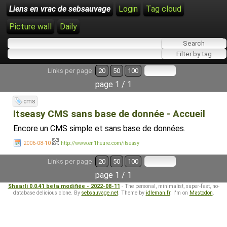
Liens en vrac de sebsauvage
Login
Tag cloud
Picture wall
Daily
Links per page:
20
50
100
page 1 / 1
cms
Itseasy CMS sans base de donnée - Accueil
Encore un CMS simple et sans base de données.
2006-08-10
http://www.en1heure.com/itseasy
Links per page:
20
50
100
page 1 / 1
Shaarli 0.0.41 beta modifiée - 2022-08-11
- The personal, minimalist, super-fast, no-
database delicious clone. By
sebsauvage.net
. Theme by
idleman.fr
. I'm on
Mastodon
.