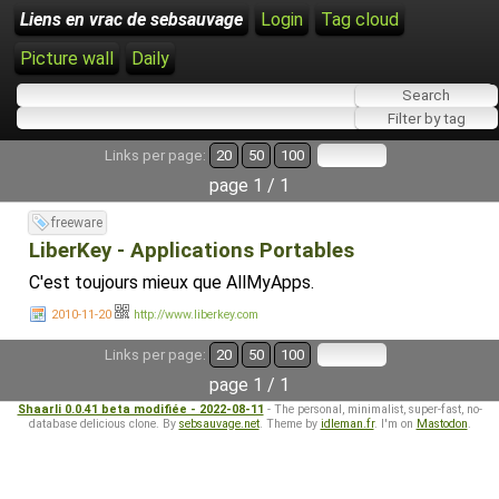
Liens en vrac de sebsauvage
Login
Tag cloud
Picture wall
Daily
Links per page:
20
50
100
page 1 / 1
freeware
LiberKey - Applications Portables
C'est toujours mieux que AllMyApps.
2010-11-20
http://www.liberkey.com
Links per page:
20
50
100
page 1 / 1
Shaarli 0.0.41 beta modifiée - 2022-08-11
- The personal, minimalist, super-fast, no-
database delicious clone. By
sebsauvage.net
. Theme by
idleman.fr
. I'm on
Mastodon
.