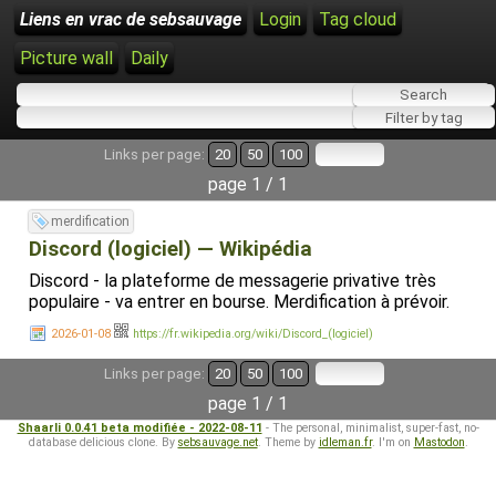
Liens en vrac de sebsauvage
Login
Tag cloud
Picture wall
Daily
Links per page:
20
50
100
page 1 / 1
merdification
Discord (logiciel) — Wikipédia
Discord - la plateforme de messagerie privative très
populaire - va entrer en bourse. Merdification à prévoir.
2026-01-08
https://fr.wikipedia.org/wiki/Discord_(logiciel)
Links per page:
20
50
100
page 1 / 1
Shaarli 0.0.41 beta modifiée - 2022-08-11
- The personal, minimalist, super-fast, no-
database delicious clone. By
sebsauvage.net
. Theme by
idleman.fr
. I'm on
Mastodon
.