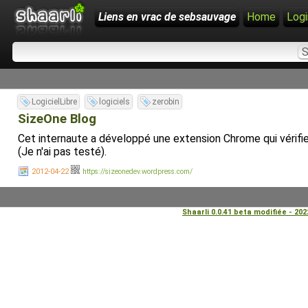
Liens en vrac de sebsauvage
Home
Logi
LogicielLibre
logiciels
zerobin
SizeOne Blog
Cet internaute a développé une extension Chrome qui vérifie 
(Je n'ai pas testé).
2012-04-22
https://sizeonedev.wordpress.com/
Shaarli 0.0.41 beta modifiée - 20