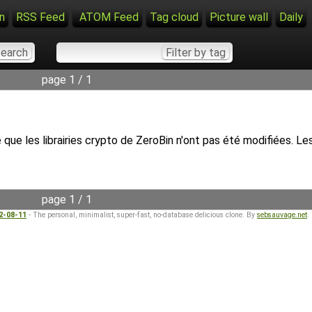
n
RSS Feed
ATOM Feed
Tag cloud
Picture wall
Daily
page 1 / 1
que les librairies crypto de ZeroBin n'ont pas été modifiées. Les
page 1 / 1
22-08-11
- The personal, minimalist, super-fast, no-database delicious clone. By
sebsauvage.net
.