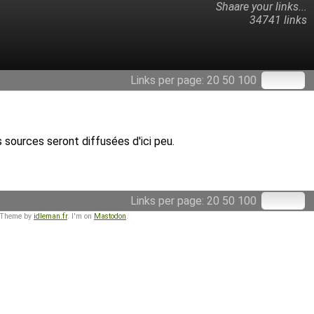
Shaare your links...
34741 links
Links per page:
20
50
100
 sources seront diffusées d'ici peu.
Links per page:
20
50
100
 Theme by
idleman.fr
. I'm on
Mastodon
.