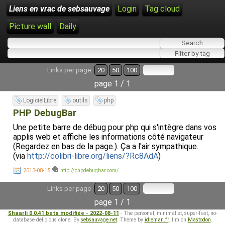
Liens en vrac de sebsauvage
Login
Tag cloud
Picture wall
Daily
Links per page:
20
50
100
page 1 / 1
LogicielLibre
outils
php
PHP DebugBar
Une petite barre de débug pour php qui s'intègre dans vos
applis web et affiche les informations côté navigateur
(Regardez en bas de la page.). Ça a l'air sympathique.
(via
http://colibri-libre.org/liens/?Rc8AdA
)
2013-08-15
http://phpdebugbar.com/
Links per page:
20
50
100
page 1 / 1
Shaarli 0.0.41 beta modifiée - 2022-08-11
- The personal, minimalist, super-fast, no-
database delicious clone. By
sebsauvage.net
. Theme by
idleman.fr
. I'm on
Mastodon
.