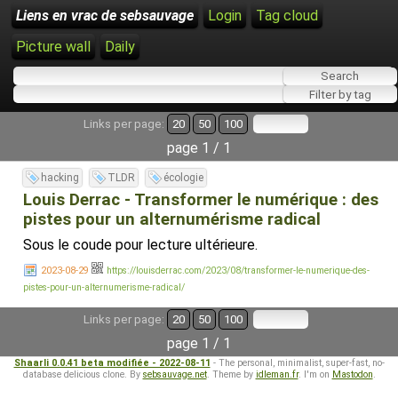
Liens en vrac de sebsauvage
Login
Tag cloud
Picture wall
Daily
Links per page:
20
50
100
page 1 / 1
hacking
TLDR
écologie
Louis Derrac - Transformer le numérique : des
pistes pour un alternumérisme radical
Sous le coude pour lecture ultérieure.
2023-08-29
https://louisderrac.com/2023/08/transformer-le-numerique-des-
pistes-pour-un-alternumerisme-radical/
Links per page:
20
50
100
page 1 / 1
Shaarli 0.0.41 beta modifiée - 2022-08-11
- The personal, minimalist, super-fast, no-
database delicious clone. By
sebsauvage.net
. Theme by
idleman.fr
. I'm on
Mastodon
.