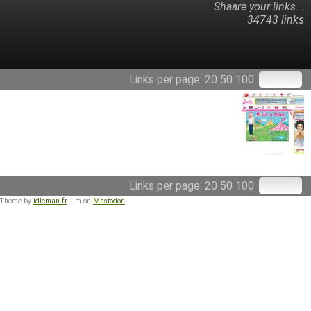
Shaare your links...
34743 links
Links per page:
20
50
100
Links per page:
20
50
100
 Theme by
idleman.fr
. I'm on
Mastodon
.