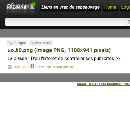
Liens en vrac de sebsauvage
Home
Logi
EnLigne
économie
uoJi0.png (Image PNG, 1108x941 pixels)
La classe ! D'où l'intérêt de contrôller ses publicités. :-/
2009-12-21
http://i.imgur.com/uoJi0.png
Shaarli 0.0.41 beta modifiée - 20