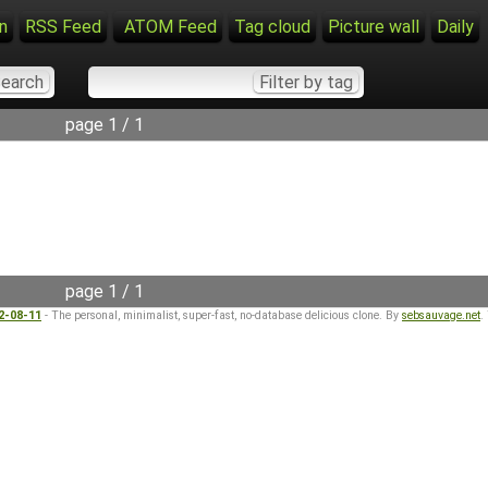
n
RSS Feed
ATOM Feed
Tag cloud
Picture wall
Daily
page 1 / 1
page 1 / 1
22-08-11
- The personal, minimalist, super-fast, no-database delicious clone. By
sebsauvage.net
.