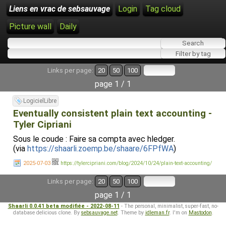
Liens en vrac de sebsauvage
Login
Tag cloud
Picture wall
Daily
Links per page:
20
50
100
page 1 / 1
LogicielLibre
Eventually consistent plain text accounting -
Tyler Cipriani
Sous le coude : Faire sa compta avec hledger.
(via
https://shaarli.zoemp.be/shaare/6FPfWA
)
2025-07-03
https://tylercipriani.com/blog/2024/10/24/plain-text-accounting/
Links per page:
20
50
100
page 1 / 1
Shaarli 0.0.41 beta modifiée - 2022-08-11
- The personal, minimalist, super-fast, no-
database delicious clone. By
sebsauvage.net
. Theme by
idleman.fr
. I'm on
Mastodon
.