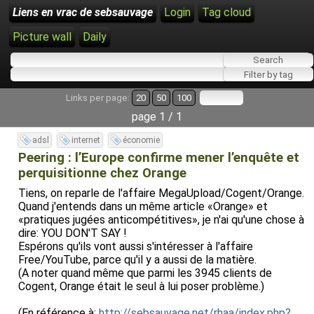
Liens en vrac de sebsauvage
Login
Tag cloud
Picture wall
Daily
Links per page:
20
50
100
page 1 / 1
adsl
internet
économie
Peering : l’Europe confirme mener l’enquête et
perquisitionne chez Orange
Tiens, on reparle de l'affaire MegaUpload/Cogent/Orange.
Quand j'entends dans un même article «Orange» et
«pratiques jugées anticompétitives», je n'ai qu'une chose à
dire: YOU DON'T SAY !
Espérons qu'ils vont aussi s'intéresser à l'affaire
Free/YouTube, parce qu'il y a aussi de la matière.
(A noter quand même que parmi les 3945 clients de
Cogent, Orange était le seul à lui poser problème.)
(En référence à:
http://sebsauvage.net/rhaa/index.php?