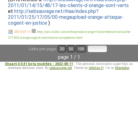
2011/01/14/15/48/17-les-clients-d-orange-sont-verts
et
http://sebsauvage.net/rhaa/index.php?
2011/01/25/17/05/00-megaupload-orange-attaque-
cogent-en-justice
)
2013-07-11
http://pro.clubic.com/entreprises/orange-france-telecom/actualite-
571402-orange-cogent-commission-europeenne.html
Links per page:
20
50
100
page 1 / 1
Shaarli 0.0.41 beta modifiée - 2022-08-11
- The personal, minimalist, super-fast, no-
database delicious clone. By
sebsauvage.net
. Theme by
idleman.fr
. I'm on
Mastodon
.