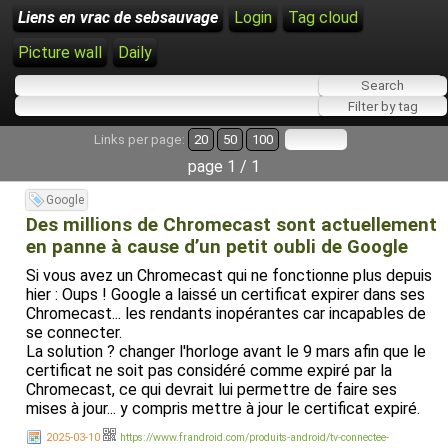
Liens en vrac de sebsauvage
Login
Tag cloud
Picture wall
Daily
Links per page:
20
50
100
page 1 / 1
Google
Des millions de Chromecast sont actuellement
en panne à cause d’un petit oubli de Google
Si vous avez un Chromecast qui ne fonctionne plus depuis
hier : Oups ! Google a laissé un certificat expirer dans ses
Chromecast... les rendants inopérantes car incapables de
se connecter.
La solution ? changer l'horloge avant le 9 mars afin que le
certificat ne soit pas considéré comme expiré par la
Chromecast, ce qui devrait lui permettre de faire ses
mises à jour... y compris mettre à jour le certificat expiré.
2025-03-10
https://www.frandroid.com/produits-android/tv-connectee-