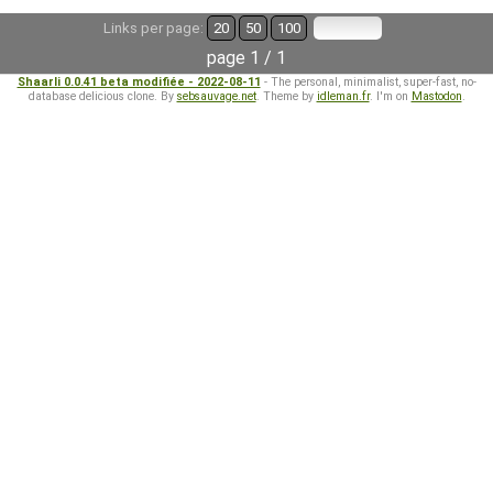
Links per page:
20
50
100
page 1 / 1
Shaarli 0.0.41 beta modifiée - 2022-08-11
- The personal, minimalist, super-fast, no-
database delicious clone. By
sebsauvage.net
. Theme by
idleman.fr
. I'm on
Mastodon
.