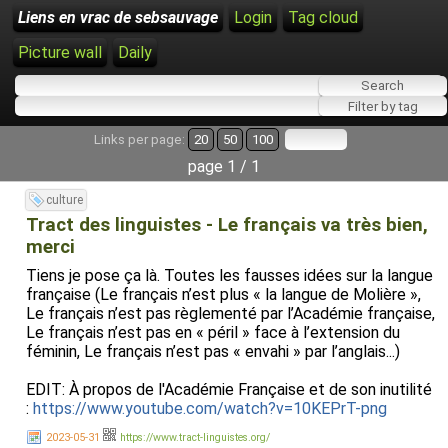
Liens en vrac de sebsauvage
Login
Tag cloud
Picture wall
Daily
Links per page:
20
50
100
page 1 / 1
culture
Tract des linguistes - Le français va très bien,
merci
Tiens je pose ça là. Toutes les fausses idées sur la langue
française (Le français n’est plus « la langue de Molière »,
Le français n’est pas règlementé par l’Académie française,
Le français n’est pas en « péril » face à l’extension du
féminin, Le français n’est pas « envahi » par l’anglais...)
EDIT: À propos de l'Académie Française et de son inutilité
:
https://www.youtube.com/watch?v=10KEPrT-png
2023-05-31
https://www.tract-linguistes.org/