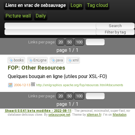
Liens en vrac de sebsauvage
Login
Tag cloud
Picture wall
Daily
Links per page:
20
50
100
page 1 / 1
books
EnLigne
java
xml
FOP: Other Resources
Quelques bouquin en ligne (utiles pour XSL-FO)
2006-12-13
http://xmlgraphics.apache.org/fop/resources.html#documents
Links per page:
20
50
100
page 1 / 1
Shaarli 0.0.41 beta modifiée - 2022-08-11
- The personal, minimalist, super-fast, no-
database delicious clone. By
sebsauvage.net
. Theme by
idleman.fr
. I'm on
Mastodon
.