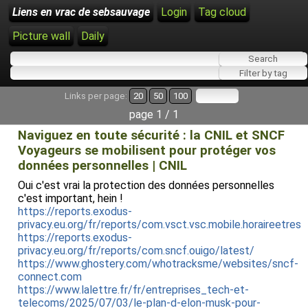
Liens en vrac de sebsauvage
Login
Tag cloud
Picture wall
Daily
Links per page:
20
50
100
page 1 / 1
Naviguez en toute sécurité : la CNIL et SNCF
Voyageurs se mobilisent pour protéger vos
données personnelles | CNIL
Oui c'est vrai la protection des données personnelles
c'est important, hein !
https://reports.exodus-
privacy.eu.org/fr/reports/com.vsct.vsc.mobile.horaireetresa
https://reports.exodus-
privacy.eu.org/fr/reports/com.sncf.ouigo/latest/
https://www.ghostery.com/whotracksme/websites/sncf-
connect.com
https://www.lalettre.fr/fr/entreprises_tech-et-
telecoms/2025/07/03/le-plan-d-elon-musk-pour-