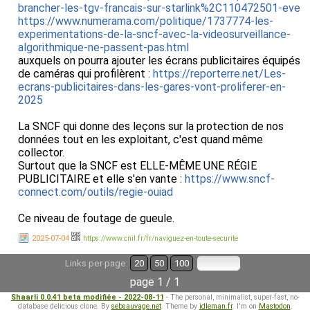
brancher-les-tgv-francais-sur-starlink%2C110472501-eve
https://www.numerama.com/politique/1737774-les-
experimentations-de-la-sncf-avec-la-videosurveillance-
algorithmique-ne-passent-pas.html
auxquels on pourra ajouter les écrans publicitaires équipés
de caméras qui profilèrent :
https://reporterre.net/Les-
ecrans-publicitaires-dans-les-gares-vont-proliferer-en-
2025
La SNCF qui donne des leçons sur la protection de nos
données tout en les exploitant, c'est quand même
collector.
Surtout que la SNCF est ELLE-MÊME UNE RÉGIE
PUBLICITAIRE et elle s'en vante :
https://www.sncf-
connect.com/outils/regie-ouiad
Ce niveau de foutage de gueule.
2025-07-04
https://www.cnil.fr/fr/naviguez-en-toute-securite
Links per page:
20
50
100
page 1 / 1
Shaarli 0.0.41 beta modifiée - 2022-08-11
- The personal, minimalist, super-fast, no-
database delicious clone. By
sebsauvage.net
. Theme by
idleman.fr
. I'm on
Mastodon
.