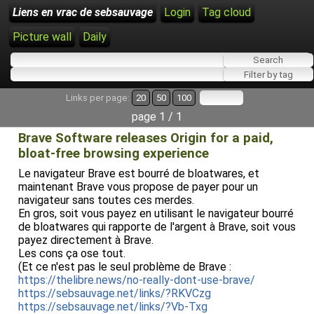
Liens en vrac de sebsauvage
Login
Tag cloud
Picture wall
Daily
Links per page:
20
50
100
page 1 / 1
Brave Software releases Origin for a paid,
bloat-free browsing experience
Le navigateur Brave est bourré de bloatwares, et
maintenant Brave vous propose de payer pour un
navigateur sans toutes ces merdes.
En gros, soit vous payez en utilisant le navigateur bourré
de bloatwares qui rapporte de l'argent à Brave, soit vous
payez directement à Brave.
Les cons ça ose tout.
(Et ce n'est pas le seul problème de Brave :
https://thelibre.news/no-really-dont-use-brave/
https://sebsauvage.net/links/?RKVCzg
https://sebsauvage.net/links/?Vb-Txg