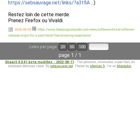
https://sebsauvage.net/links/?a3tfiA
...)
Restez loin de cette merde.
Prenez Firefox ou Vivaldi.
2026-06-05
https://www.bleepingcomputer.com/news/software/brave-software-
releases-origin-for-a-paid-bloat-free-browsing-experience/
Links per page:
20
50
100
page 1 / 1
Shaarli 0.0.41 beta modifiée - 2022-08-11
- The personal, minimalist, super-fast, no-
database delicious clone. By
sebsauvage.net
. Theme by
idleman.fr
. I'm on
Mastodon
.