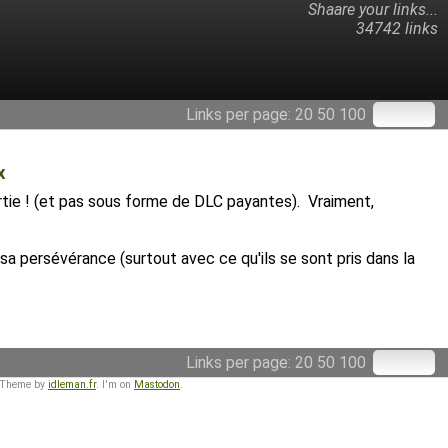
Shaare your links...
34742 links
Links per page:
20
50
100
x
sortie ! (et pas sous forme de DLC payantes). Vraiment,
r sa persévérance (surtout avec ce qu'ils se sont pris dans la
Links per page:
20
50
100
 Theme by
idleman.fr
. I'm on
Mastodon
.