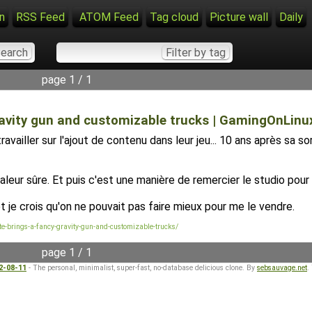
n
RSS Feed
ATOM Feed
Tag cloud
Picture wall
Daily
page 1 / 1
avity gun and customizable trucks | GamingOnLinu
vailler sur l'ajout de contenu dans leur jeu... 10 ans après sa 
e valeur sûre. Et puis c'est une manière de remercier le studio pou
je crois qu'on ne pouvait pas faire mieux pour me le vendre.
brings-a-fancy-gravity-gun-and-customizable-trucks/
page 1 / 1
22-08-11
- The personal, minimalist, super-fast, no-database delicious clone. By
sebsauvage.net
.