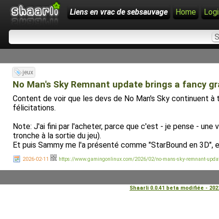
Liens en vrac de sebsauvage
Home
Logi
jeux
No Man's Sky Remnant update brings a fancy gr
Content de voir que les devs de No Man's Sky continuent à tra
félicitations.
Note: J'ai fini par l'acheter, parce que c'est - je pense - un
tronche à la sortie du jeu).
Et puis Sammy me l'a présenté comme "StarBound en 3D", et 
2026-02-11
https://www.gamingonlinux.com/2026/02/no-mans-sky-remnant-update-
Shaarli 0.0.41 beta modifiée - 20