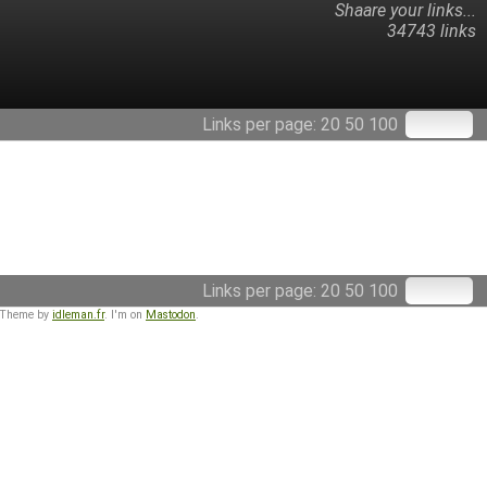
Shaare your links...
34743 links
Links per page:
20
50
100
Links per page:
20
50
100
 Theme by
idleman.fr
. I'm on
Mastodon
.