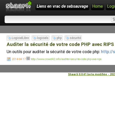
Liens en vrac de sebsauvage
Home
Logi
LogicielLibre
logiciels
php
sécurité
Auditer la sécurité de votre code PHP avec RIP
Un outils pour auditer la sécurité de votre code php:
http://
2014-04-17
http://www.crowd42.info/auditer-securite-code-php-ave-rips
Shaarli 0.0.41 beta modifiée - 20