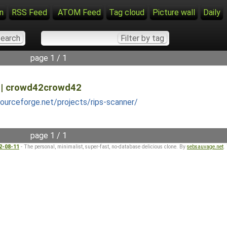
n
RSS Feed
ATOM Feed
Tag cloud
Picture wall
Daily
page 1 / 1
S | crowd42crowd42
sourceforge.net/projects/rips-scanner/
page 1 / 1
22-08-11
- The personal, minimalist, super-fast, no-database delicious clone. By
sebsauvage.net
.