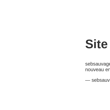
Sit
sebsauvage
nouveau en
— sebsauv