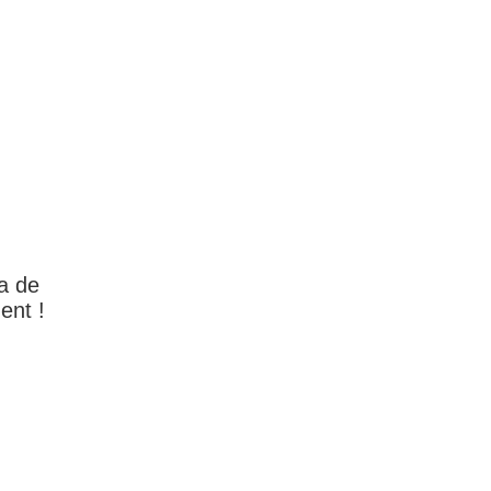
a de
ent !