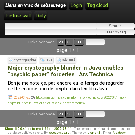
Liens en vrac de sebsauvage
Login
Tag cloud
Picture wall
Daily
Links per page:
20
50
100
page 1 / 1
cryptographie
java
sécurité
Major cryptography blunder in Java enables
“psychic paper” forgeries | Ars Technica
Bon je me note ça, pas encore eu le temps de regarder
cette énorme bourde crypto dans les libs Java.
2022-04-25
https://arstechnica.com/information-technology/2022/04/major-
crypto-blunder-in-java-enables-psychic-paper-forgeries/
Links per page:
20
50
100
page 1 / 1
Shaarli 0.0.41 beta modifiée - 2022-08-11
- The personal, minimalist, super-fast, no-
database delicious clone. By
sebsauvage.net
. Theme by
idleman.fr
. I'm on
Mastodon
.