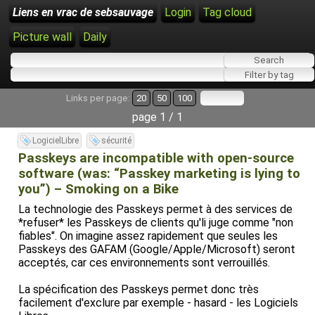
Liens en vrac de sebsauvage
Login
Tag cloud
Picture wall
Daily
Links per page:
20
50
100
page 1 / 1
LogicielLibre
sécurité
Passkeys are incompatible with open-source
software (was: “Passkey marketing is lying to
you”) – Smoking on a Bike
La technologie des Passkeys permet à des services de
*refuser* les Passkeys de clients qu'li juge comme "non
fiables". On imagine assez rapidement que seules les
Passkeys des GAFAM (Google/Apple/Microsoft) seront
acceptés, car ces environnements sont verrouillés.
La spécification des Passkeys permet donc très
facilement d'exclure par exemple - hasard - les Logiciels