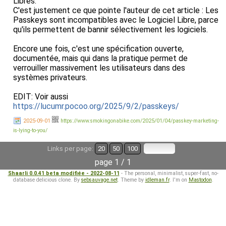
Libres.
C'est justement ce que pointe l'auteur de cet article : Les
Passkeys sont incompatibles avec le Logiciel Libre, parce
qu'ils permettent de bannir sélectivement les logiciels.
Encore une fois, c'est une spécification ouverte,
documentée, mais qui dans la pratique permet de
verrouiller massivement les utilisateurs dans des
systèmes privateurs.
EDIT: Voir aussi
https://lucumr.pocoo.org/2025/9/2/passkeys/
2025-09-01
https://www.smokingonabike.com/2025/01/04/passkey-marketing-
is-lying-to-you/
Links per page:
20
50
100
page 1 / 1
Shaarli 0.0.41 beta modifiée - 2022-08-11
- The personal, minimalist, super-fast, no-
database delicious clone. By
sebsauvage.net
. Theme by
idleman.fr
. I'm on
Mastodon
.