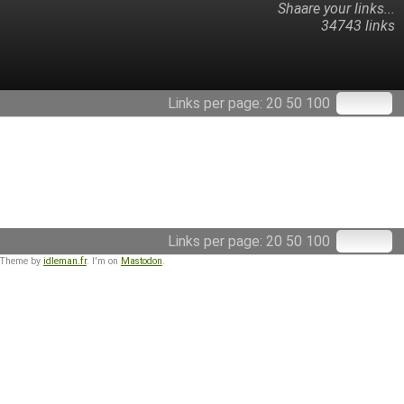
Shaare your links...
34743 links
Links per page:
20
50
100
Links per page:
20
50
100
 Theme by
idleman.fr
. I'm on
Mastodon
.