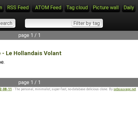
n
RSS Feed
ATOM Feed
Tag cloud
Picture wall
Daily
page 1 / 1
 - Le Hollandais Volant
be.
page 1 / 1
22-08-11
- The personal, minimalist, super-fast, no-database delicious clone. By
sebsauvage.net
.