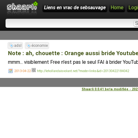
Liens en vrac de sebsauvage
Home
Logi
adsl
économie
Note : ah, chouette : Orange aussi bride Youtube
mmm... visiblement Free n'est pas le seul FAI à brider YouTu
2013-04-22
http://lehollandaisvolant.net/?mode=links&id=20130422184042
Shaarli 0.0.41 beta modifiée - 20