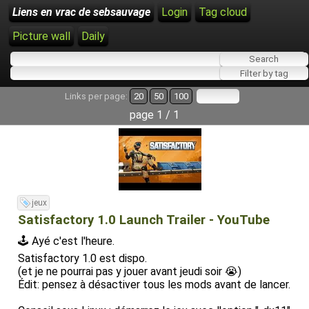
Liens en vrac de sebsauvage
Login
Tag cloud
Picture wall
Daily
Links per page:
20
50
100
page 1 / 1
jeux
Satisfactory 1.0 Launch Trailer - YouTube
🕹️ Ayé c'est l'heure.
Satisfactory 1.0 est dispo.
(et je ne pourrai pas y jouer avant jeudi soir 😭)
Édit: pensez à désactiver tous les mods avant de lancer.