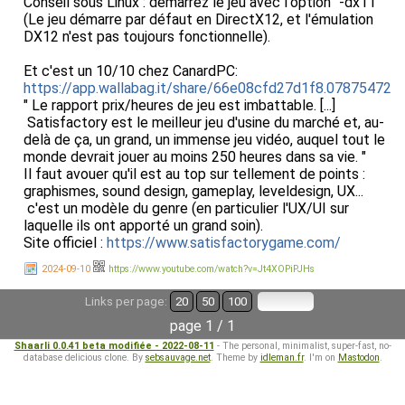
Conseil sous Linux : démarrez le jeu avec l'option "-dx11"
(Le jeu démarre par défaut en DirectX12, et l'émulation
DX12 n'est pas toujours fonctionnelle).
Et c'est un 10/10 chez CanardPC:
https://app.wallabag.it/share/66e08cfd27d1f8.07875472
" Le rapport prix/heures de jeu est imbattable. [...]
Satisfactory est le meilleur jeu d'usine du marché et, au-
delà de ça, un grand, un immense jeu vidéo, auquel tout le
monde devrait jouer au moins 250 heures dans sa vie. "
Il faut avouer qu'il est au top sur tellement de points :
graphismes, sound design, gameplay, leveldesign, UX...
c'est un modèle du genre (en particulier l'UX/UI sur
laquelle ils ont apporté un grand soin).
Site officiel :
https://www.satisfactorygame.com/
2024-09-10
https://www.youtube.com/watch?v=Jt4XOPiPJHs
Links per page:
20
50
100
page 1 / 1
Shaarli 0.0.41 beta modifiée - 2022-08-11
- The personal, minimalist, super-fast, no-
database delicious clone. By
sebsauvage.net
. Theme by
idleman.fr
. I'm on
Mastodon
.