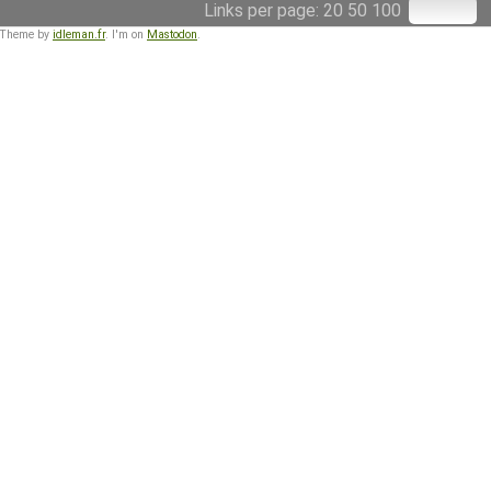
Links per page:
20
50
100
 Theme by
idleman.fr
. I'm on
Mastodon
.