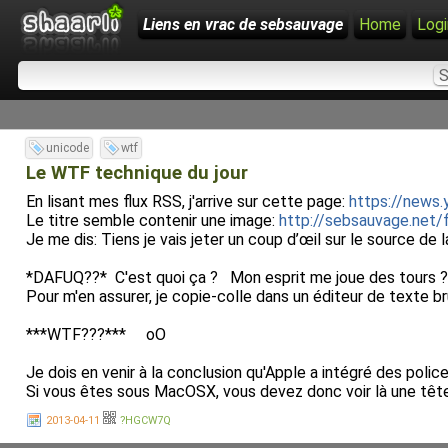
Liens en vrac de sebsauvage
Home
Logi
unicode
wtf
Le WTF technique du jour
En lisant mes flux RSS, j'arrive sur cette page:
https://news
Le titre semble contenir une image:
http://sebsauvage.net
Je me dis: Tiens je vais jeter un coup d’œil sur le source de 
*DAFUQ??* C'est quoi ça ? Mon esprit me joue des tours ?
Pour m'en assurer, je copie-colle dans un éditeur de texte b
***WTF???*** oO
Je dois en venir à la conclusion qu'Apple a intégré des pol
Si vous êtes sous MacOSX, vous devez donc voir là une tête
2013-04-11
?HGCW7Q