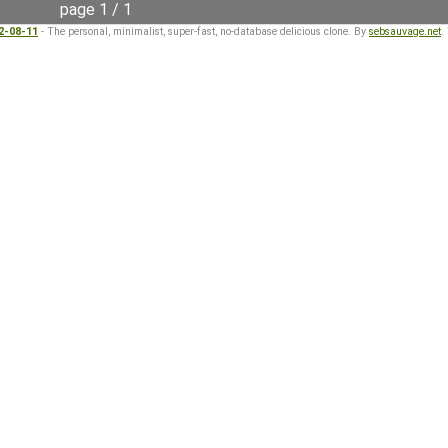
page 1 / 1
22-08-11
- The personal, minimalist, super-fast, no-database delicious clone. By
sebsauvage.net
.