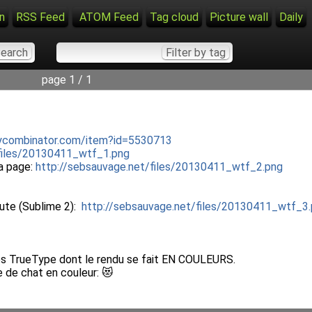
n
RSS Feed
ATOM Feed
Tag cloud
Picture wall
Daily
page 1 / 1
.ycombinator.com/item?id=5530713
/files/20130411_wtf_1.png
la page:
http://sebsauvage.net/files/20130411_wtf_2.png
rute (Sublime 2):
http://sebsauvage.net/files/20130411_wtf_3
ices TrueType dont le rendu se fait EN COULEURS.
 de chat en couleur: 😻