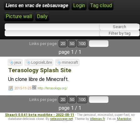
Liens en vrac de sebsauvage
Login
Tag cloud
Picture wall
Daily
Links per page:
20
50
100
page 1 / 1
jeux
LogicielLibre
minecraft
Terasology Splash Site
Un clone libre de Minecraft.
2015-11-25
http://terasology.org/
Links per page:
20
50
100
page 1 / 1
Shaarli 0.0.41 beta modifiée - 2022-08-11
- The personal, minimalist, super-fast, no-
database delicious clone. By
sebsauvage.net
. Theme by
idleman.fr
. I'm on
Mastodon
.