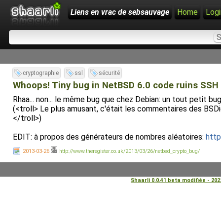
Liens en vrac de sebsauvage
Home
Logi
cryptographie
ssl
sécurité
Whoops! Tiny bug in NetBSD 6.0 code ruins SSH 
Rhaa... non... le même bug que chez Debian: un tout petit bug
(<troll> Le plus amusant, c'était les commentaires des BSDien
</troll>)
EDIT: à propos des générateurs de nombres aléatoires:
http
2013-03-26
http://www.theregister.co.uk/2013/03/26/netbsd_crypto_bug/
Shaarli 0.0.41 beta modifiée - 20