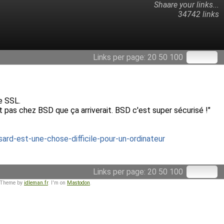
Shaare your links...
34742 links
Links per page:
20
50
100
e SSL.
t pas chez BSD que ça arriverait. BSD c'est super sécurisé !"
rd-est-une-chose-difficile-pour-un-ordinateur
Links per page:
20
50
100
 Theme by
idleman.fr
. I'm on
Mastodon
.