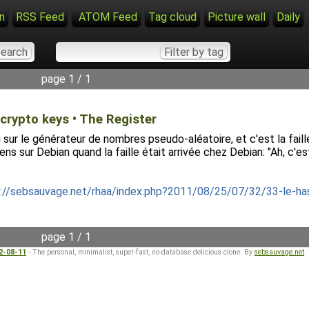
n
RSS Feed
ATOM Feed
Tag cloud
Picture wall
Daily
page 1 / 1
crypto keys • The Register
 sur le générateur de nombres pseudo-aléatoire, et c'est la faill
s sur Debian quand la faille était arrivée chez Debian: "Ah, c'es
://sebsauvage.net/rhaa/index.php?2011/08/25/07/32/33-le-hasa
page 1 / 1
22-08-11
- The personal, minimalist, super-fast, no-database delicious clone. By
sebsauvage.net
.