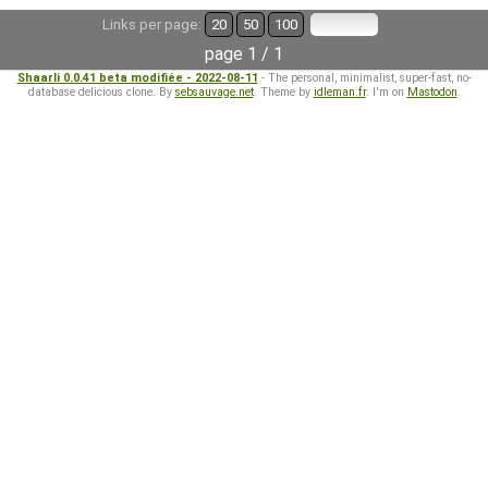
Links per page:
20
50
100
page 1 / 1
Shaarli 0.0.41 beta modifiée - 2022-08-11
- The personal, minimalist, super-fast, no-
database delicious clone. By
sebsauvage.net
. Theme by
idleman.fr
. I'm on
Mastodon
.