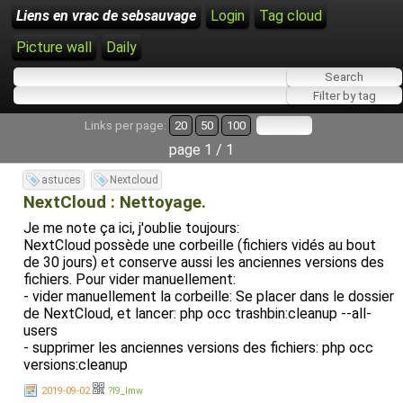
Liens en vrac de sebsauvage
Login
Tag cloud
Picture wall
Daily
Links per page:
20
50
100
page 1 / 1
astuces
Nextcloud
NextCloud : Nettoyage.
Je me note ça ici, j'oublie toujours:
NextCloud possède une corbeille (fichiers vidés au bout
de 30 jours) et conserve aussi les anciennes versions des
fichiers. Pour vider manuellement:
- vider manuellement la corbeille: Se placer dans le dossier
de NextCloud, et lancer: php occ trashbin:cleanup --all-
users
- supprimer les anciennes versions des fichiers: php occ
versions:cleanup
2019-09-02
?I9_lmw