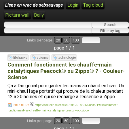
Liens en vrac de sebsauvage
Login
Tag cloud
Picture wall
Daily
Links per page:
20
50
100
page 1 / 1
lifehacks
science
technologie
Comment fonctionnent les chauffe-main
catalytiques Peacock® ou Zippo® ? - Couleur-
Science
Ça a l'air génial pour garder les mains au chaud en hiver: Un
mini-chauffage portatif qui procure de la chaleur pendant
12 à 30 heures et qui se recharge à l'essence à Zippo.
2018-01-09
https://couleur-science.eu/?d=2018/01/08/05/19/48-comment-
fonctionnent-les-chauffe-main-catalytiques-peacock-ou-zippo
Links per page:
20
50
100
page 1 / 1