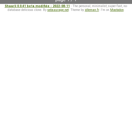
Shaarli 0.0.41 beta modifiée - 2022-08-11
- The personal, minimalist, super-fast, no-
database delicious clone. By
sebsauvage.net
. Theme by
idleman.fr
. I'm on
Mastodon
.