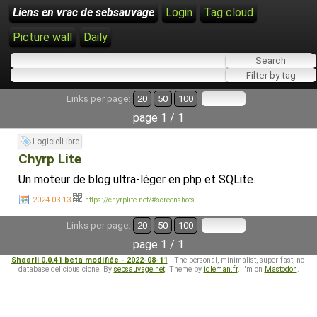
Liens en vrac de sebsauvage
Login
Tag cloud
Picture wall
Daily
Links per page:
20
50
100
page 1 / 1
LogicielLibre
Chyrp Lite
Un moteur de blog ultra-léger en php et SQLite.
2024-03-13
https://chyrplite.net/#screenshots
Links per page:
20
50
100
page 1 / 1
Shaarli 0.0.41 beta modifiée - 2022-08-11
- The personal, minimalist, super-fast, no-
database delicious clone. By
sebsauvage.net
. Theme by
idleman.fr
. I'm on
Mastodon
.