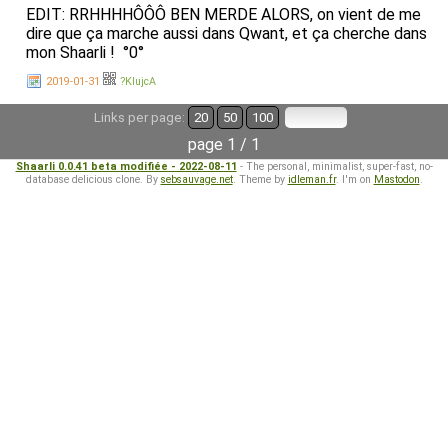
EDIT: RRHHHHÔÔÔ BEN MERDE ALORS, on vient de me
dire que ça marche aussi dans Qwant, et ça cherche dans
mon Shaarli ! °0°
2019-01-31
?KIujcA
Links per page:
20
50
100
page 1 / 1
Shaarli 0.0.41 beta modifiée - 2022-08-11
- The personal, minimalist, super-fast, no-
database delicious clone. By
sebsauvage.net
. Theme by
idleman.fr
. I'm on
Mastodon
.