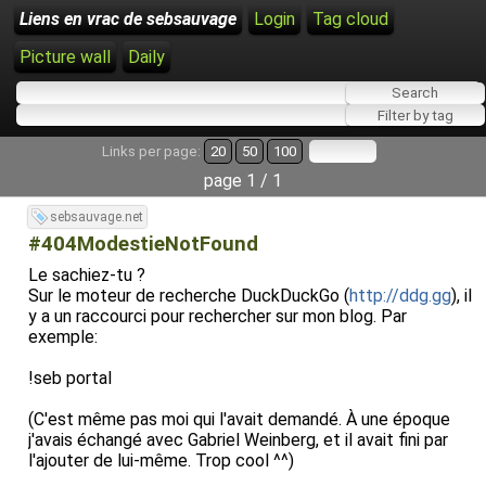
Liens en vrac de sebsauvage
Login
Tag cloud
Picture wall
Daily
Links per page:
20
50
100
page 1 / 1
sebsauvage.net
#404ModestieNotFound
Le sachiez-tu ?
Sur le moteur de recherche DuckDuckGo (
http://ddg.gg
), il
y a un raccourci pour rechercher sur mon blog. Par
exemple:
!seb portal
(C'est même pas moi qui l'avait demandé. À une époque
j'avais échangé avec Gabriel Weinberg, et il avait fini par
l'ajouter de lui-même. Trop cool ^^)