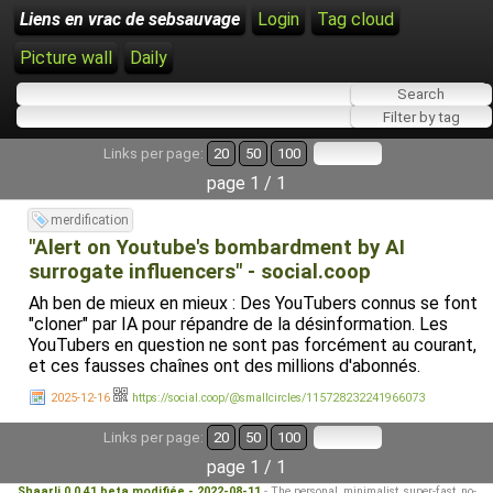
Liens en vrac de sebsauvage
Login
Tag cloud
Picture wall
Daily
Links per page:
20
50
100
page 1 / 1
merdification
"Alert on Youtube's bombardment by AI
surrogate influencers" - social.coop
Ah ben de mieux en mieux : Des YouTubers connus se font
"cloner" par IA pour répandre de la désinformation. Les
YouTubers en question ne sont pas forcément au courant,
et ces fausses chaînes ont des millions d'abonnés.
2025-12-16
https://social.coop/@smallcircles/115728232241966073
Links per page:
20
50
100
page 1 / 1
Shaarli 0.0.41 beta modifiée - 2022-08-11
- The personal, minimalist, super-fast, no-