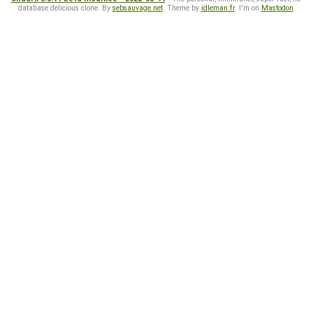
database delicious clone. By
sebsauvage.net
. Theme by
idleman.fr
. I'm on
Mastodon
.