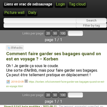
Liens en vrac de sebsauvage
Login
Tag cloud
Picture wall
Daily
Links per page:
20
50
100
page 1 / 1
lifehacks
Comment faire garder ses bagages quand on
est en voyage ? – Korben
Oh ! Je garde ça sous le coude.
Une sorte d'AirBnb, mais pour faire garder ses bagages.
Ça peut être tellement pratique en déplacement !
2018-03-09
https://korben.info/comment-faire-garder-ses-bagages-quand-on-est-
en-voyage.html
Links per page:
20
50
100
page 1 / 1
Shaarli 0.0.41 beta modifiée - 2022-08-11
- The personal, minimalist, super-fast, no-