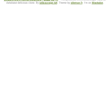
database delicious clone. By
sebsauvage.net
. Theme by
idleman.fr
. I'm on
Mastodon
.