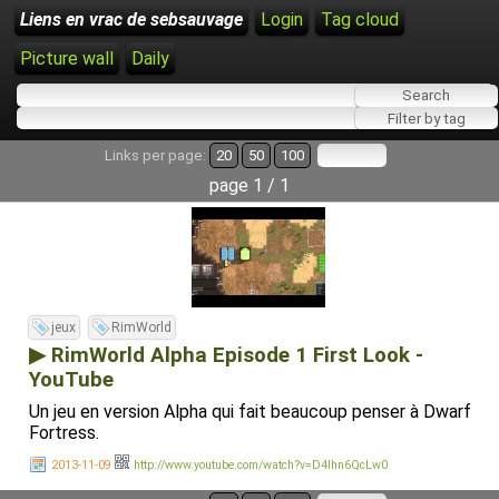
Liens en vrac de sebsauvage
Login
Tag cloud
Picture wall
Daily
Links per page:
20
50
100
page 1 / 1
jeux
RimWorld
▶ RimWorld Alpha Episode 1 First Look -
YouTube
Un jeu en version Alpha qui fait beaucoup penser à Dwarf
Fortress.
2013-11-09
http://www.youtube.com/watch?v=D4Ihn6QcLw0