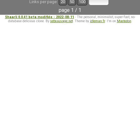
Links per page:
20
50
100
page 1 / 1
Shaarli 0.0.41 beta modifiée - 2022-08-11
- The personal, minimalist, super-fast, no-
database delicious clone. By
sebsauvage.net
. Theme by
idleman.fr
. I'm on
Mastodon
.