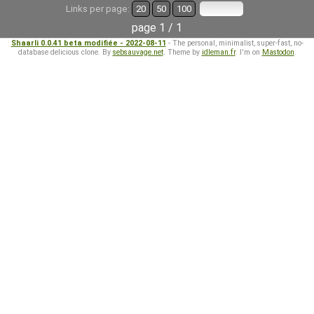
Links per page:
20
50
100
page 1 / 1
Shaarli 0.0.41 beta modifiée - 2022-08-11
- The personal, minimalist, super-fast, no-
database delicious clone. By
sebsauvage.net
. Theme by
idleman.fr
. I'm on
Mastodon
.