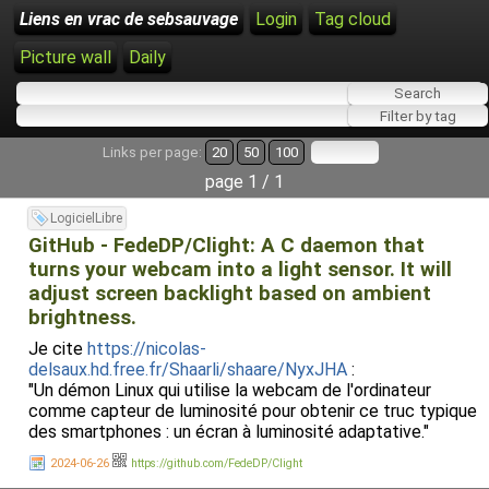
Liens en vrac de sebsauvage
Login
Tag cloud
Picture wall
Daily
Links per page:
20
50
100
page 1 / 1
LogicielLibre
GitHub - FedeDP/Clight: A C daemon that
turns your webcam into a light sensor. It will
adjust screen backlight based on ambient
brightness.
Je cite
https://nicolas-
delsaux.hd.free.fr/Shaarli/shaare/NyxJHA
:
"Un démon Linux qui utilise la webcam de l'ordinateur
comme capteur de luminosité pour obtenir ce truc typique
des smartphones : un écran à luminosité adaptative."
2024-06-26
https://github.com/FedeDP/Clight