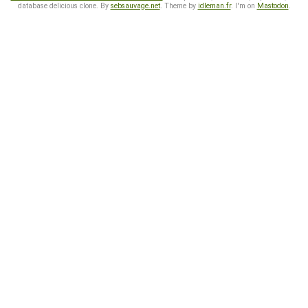
database delicious clone. By
sebsauvage.net
. Theme by
idleman.fr
. I'm on
Mastodon
.