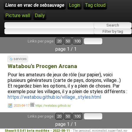
Liens en vrac de sebsauvage
Login
Tag cloud
Picture wall
Daily
Links per page:
20
50
100
page 1 / 1
services
Watabou's Procgen Arcana
Pour les amateurs de jeux de rôle (sur papier), voici
plusieurs générateurs (carte de pays, donjons, village...)
Et regardez bien les options, il y a plein de choses. Par
exemple pour les villages, il y a plein de styles différents :
https://watabou.github.io/village_styles.html
2025-04-17
https://watabou.github.io/
Links per page:
20
50
100
page 1 / 1
Shaarli 0.0.41 beta modifiée - 2022-08-11
- The personal, minimalist, super-fast, no-