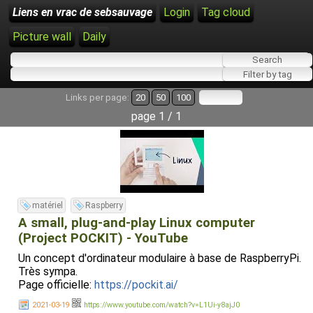
Liens en vrac de sebsauvage
Login
Tag cloud
Picture wall
Daily
Links per page:
20
50
100
page 1 / 1
matériel
Raspberry
A small, plug-and-play Linux computer
(Project POCKIT) - YouTube
Un concept d'ordinateur modulaire à base de RaspberryPi.
Très sympa.
Page officielle:
https://pockit.ai/
2021-03-19
https://www.youtube.com/watch?v=L1Ui-y8ajJ0