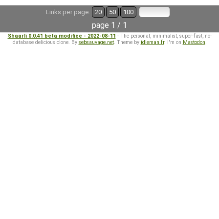
Links per page:
20
50
100
page 1 / 1
Shaarli 0.0.41 beta modifiée - 2022-08-11
- The personal, minimalist, super-fast, no-
database delicious clone. By
sebsauvage.net
. Theme by
idleman.fr
. I'm on
Mastodon
.