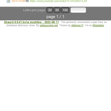
2013-10-08
https://www.youtube.com/watch?v=VlOxlSOr3_M
Links per page:
20
50
100
page 1 / 1
Shaarli 0.0.41 beta modifiée - 2022-08-11
- The personal, minimalist, super-fast, no-
database delicious clone. By
sebsauvage.net
. Theme by
idleman.fr
. I'm on
Mastodon
.