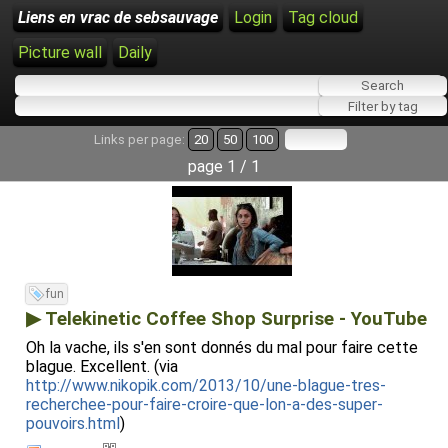
Liens en vrac de sebsauvage
Login
Tag cloud
Picture wall
Daily
Links per page:
20
50
100
page 1 / 1
fun
▶ Telekinetic Coffee Shop Surprise - YouTube
Oh la vache, ils s'en sont donnés du mal pour faire cette
blague. Excellent. (via
http://www.nikopik.com/2013/10/une-blague-tres-
recherchee-pour-faire-croire-que-lon-a-des-super-
pouvoirs.html
)