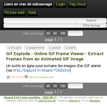
Liens en vrac de sebsauvage
Login
Tag cloud
Picture wall
Daily
Links per page:
20
50
100
page 1 / 1
EnLigne
graphismes
gratuit
outils
Gif Explode - Online Gif Frame Viewer - Extract
Frames from an Animated GIF Image
Un outils en ligne pour extraire les images d'un GIF animé
(via
http://bajazet.fr/shaarli/?O6BxEw
)
2013-03-29
http://gif-explode.com/
Links per page:
20
50
100
page 1 / 1
Shaarli 0.0.41 beta modifiée - 2022-08-11
- The personal, minimalist, super-fast, no-
database delicious clone. By
sebsauvage.net
. Theme by
idleman.fr
. I'm on
Mastodon
.