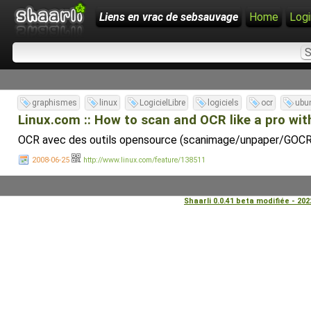
Liens en vrac de sebsauvage
Home
Logi
graphismes
linux
LogicielLibre
logiciels
ocr
ubu
Linux.com :: How to scan and OCR like a pro wit
OCR avec des outils opensource (scanimage/unpaper/GOC
2008-06-25
http://www.linux.com/feature/138511
Shaarli 0.0.41 beta modifiée - 20