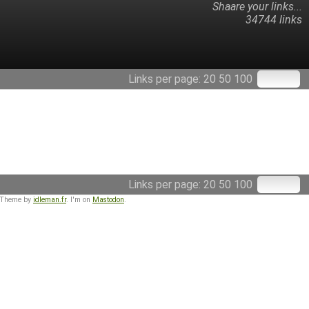
Shaare your links...
34744 links
Links per page:
20
50
100
Links per page:
20
50
100
 Theme by
idleman.fr
. I'm on
Mastodon
.