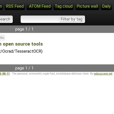
n
RSS Feed
ATOM Feed
Tag cloud
Picture wall
Daily
page 1 / 1
ntu
h open source tools
R/Ocrad/TesseractOCR)
page 1 / 1
22-08-11
- The personal, minimalist, super-fast, no-database delicious clone. By
sebsauvage.net
.