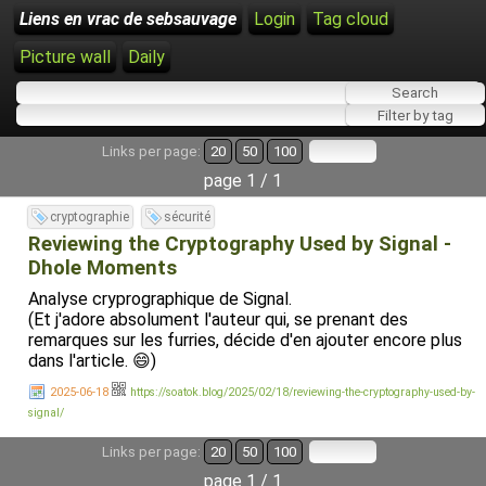
Liens en vrac de sebsauvage
Login
Tag cloud
Picture wall
Daily
Links per page:
20
50
100
page 1 / 1
cryptographie
sécurité
Reviewing the Cryptography Used by Signal -
Dhole Moments
Analyse cryprographique de Signal.
(Et j'adore absolument l'auteur qui, se prenant des
remarques sur les furries, décide d'en ajouter encore plus
dans l'article. 😄)
2025-06-18
https://soatok.blog/2025/02/18/reviewing-the-cryptography-used-by-
signal/
Links per page:
20
50
100
page 1 / 1