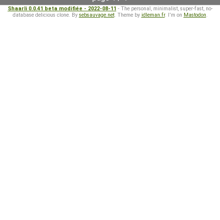
Shaarli 0.0.41 beta modifiée - 2022-08-11
- The personal, minimalist, super-fast, no-
database delicious clone. By
sebsauvage.net
. Theme by
idleman.fr
. I'm on
Mastodon
.