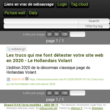
Liens en vrac de sebsauvage
Login
Tag cloud
Picture wall
Daily
Links per page:
20
50
100
page 1 / 1
webdesign
Les trucs qui me font détester votre site web
en 2020 - Le Hollandais Volant
L'édition 2020 de la désormais classique page du
Hollandais Volant.
2020-01-09
https://lehollandaisvolant.net/?d=2020/08/09/19/16/12-les-trucs-
qui-me-font-detester-votre-site-web-en-2020
Links per page:
20
50
100
page 1 / 1
Shaarli 0.0.41 beta modifiée - 2022-08-11
- The personal, minimalist, super-fast, no-
database delicious clone. By
sebsauvage.net
. Theme by
idleman.fr
. I'm on
Mastodon
.