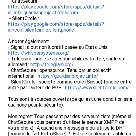
- ChatSecure :
https://play.google.com/store/apps/details?
id=info.guardianproject.otr.app.im
- SilentCircle :
https://play.google.com/store/apps/details?
id=com.silentcircle.silentphone
A noter également:
- Signal : à but non lucratif basée au États-Unis :
https://whispersystems.org/
- Telegram : société à responsabilités limitée, sur le sol
allemand :
http://telegram.org/
- ChatSecure : opensource. Tenu par un collectif
international :
https://guardianproject.info/
- SilentCircle : société commerciale (Suisse) fondée entre
autre par l'auteur de PGP :
https://www.silentcircle.com/
Tous sont à sources ouverts (ce qui est une condition sine
qua none pour la sécurité).
Mon regret: Tous passent par des serveurs tiers (même si
ChatSecure vous permet d'utiliser le serveur XMPP de
votre choix). A quand une messagerie qui utilise la DHT
(comme le fait RetroShare) ? Est-ce seulement viable en