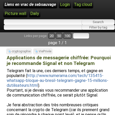
Liens en vrac de sebsauvage
Login
Tag cloud
Picture wall
Daily
Links per page:
20
50
100
page 1 / 1
cryptographie
ViePrivée
Applications de messagerie chiffrée: Pourquoi
je recommande Signal et non Telegram
Telegram fait la une, ces derniers temps, et gagne en
popularité (
http://www.numerama.com/tech/135415-
whatsapp-bloque-au-bresil-telegram-gagne-15-millions-
dutilisateurs.html
).
Pourtant, si je devais vous recommander une application
de communication chiffrée, ce serait plutôt Signal.
Je ferai abstraction des très nombreuses critiques
concernant la crypto de Telegram (car ils prennent grand
soin de répondre à chaque point levé), et je pense qu'ils