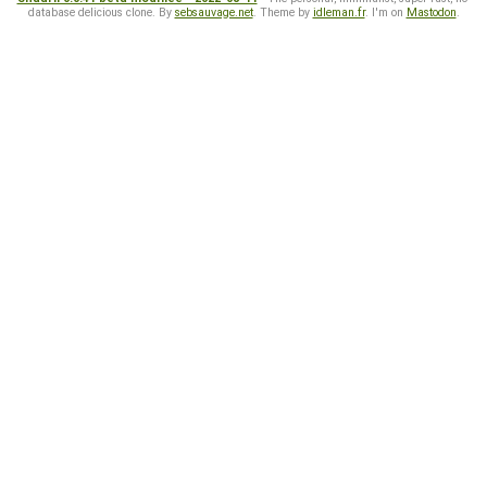
database delicious clone. By
sebsauvage.net
. Theme by
idleman.fr
. I'm on
Mastodon
.