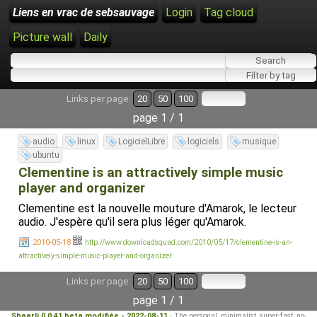
Liens en vrac de sebsauvage
Login
Tag cloud
Picture wall
Daily
Links per page:
20
50
100
page 1 / 1
audio
linux
LogicielLibre
logiciels
musique
ubuntu
Clementine is an attractively simple music
player and organizer
Clementine est la nouvelle mouture d'Amarok, le lecteur
audio. J'espère qu'il sera plus léger qu'Amarok.
2010-05-18
http://www.downloadsquad.com/2010/05/17/clementine-is-an-
attractively-simple-music-player-and-organizer
Links per page:
20
50
100
page 1 / 1
Shaarli 0.0.41 beta modifiée - 2022-08-11
- The personal, minimalist, super-fast, no-