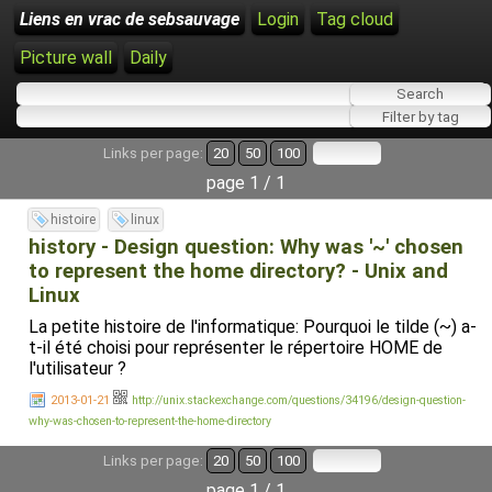
Liens en vrac de sebsauvage
Login
Tag cloud
Picture wall
Daily
Links per page:
20
50
100
page 1 / 1
histoire
linux
history - Design question: Why was '~' chosen
to represent the home directory? - Unix and
Linux
La petite histoire de l'informatique: Pourquoi le tilde (~) a-
t-il été choisi pour représenter le répertoire HOME de
l'utilisateur ?
2013-01-21
http://unix.stackexchange.com/questions/34196/design-question-
why-was-chosen-to-represent-the-home-directory
Links per page:
20
50
100
page 1 / 1