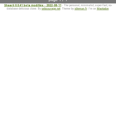
Shaarli 0.0.41 beta modifiée - 2022-08-11
- The personal, minimalist, super-fast, no-
database delicious clone. By
sebsauvage.net
. Theme by
idleman.fr
. I'm on
Mastodon
.