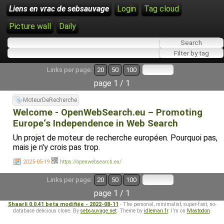
Liens en vrac de sebsauvage
Login
Tag cloud
Picture wall
Daily
Links per page:
20
50
100
page 1 / 1
MoteurDeRecherche
Welcome - OpenWebSearch.eu – Promoting
Europe‘s Independence in Web Search
Un projet de moteur de recherche européen. Pourquoi pas,
mais je n'y crois pas trop.
2025-05-19
https://openwebsearch.eu/
Links per page:
20
50
100
page 1 / 1
Shaarli 0.0.41 beta modifiée - 2022-08-11
- The personal, minimalist, super-fast, no-
database delicious clone. By
sebsauvage.net
. Theme by
idleman.fr
. I'm on
Mastodon
.