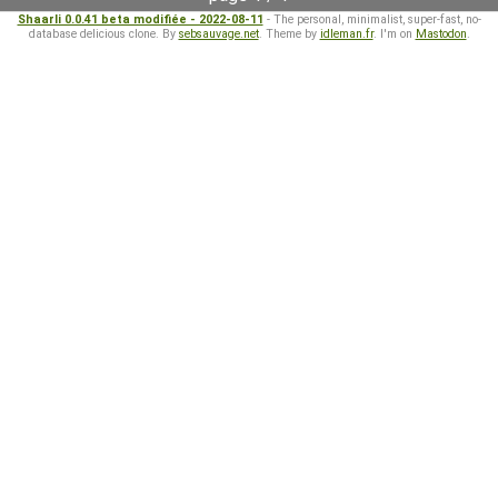
Shaarli 0.0.41 beta modifiée - 2022-08-11
- The personal, minimalist, super-fast, no-
database delicious clone. By
sebsauvage.net
. Theme by
idleman.fr
. I'm on
Mastodon
.