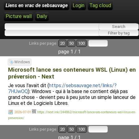
Liens en vrac de sebsauvage
Login
Tag cloud
Picture wall
Daily
Links per page:
20
50
100
page 1 / 1
Windows
Microsoft lance ses conteneurs WSL (Linux) en
préversion - Next
Je vous l'avait dit (
https://sebsauvage.net/links/?
7HUwOQ
): Windows - qui à la base ne contient déjà pas
grand chose - devient peu à peu juste un simple lanceur de
Linux et de Logiciels Libres.
2026-07-01
https://next.ink/244862/microsoft-lance-ses-conteneurs-wsl-linux-en-
preversion/
Links per page:
20
50
100
page 1 / 1