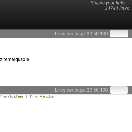
Shaare your links...
34744 links
Links per page:
20
50
100
sez remarquable.
Links per page:
20
50
100
 Theme by
idleman.fr
. I'm on
Mastodon
.