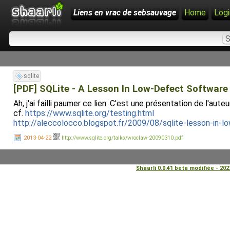
Liens en vrac de sebsauvage
Home
Logi
sqlite
[PDF] SQLite - A Lesson In Low-Defect Software
Ah, j'ai failli paumer ce lien: C'est une présentation de l'au
cf.
https://www.sqlite.org/testing.html
http://aleccolocco.blogspot.fr/2009/08/sqlite-lesson-in-
2013-04-22
http://www.sqlite.org/talks/wroclaw-20090310.pdf
Shaarli 0.0.41 beta modifiée - 20