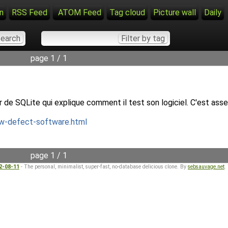
n
RSS Feed
ATOM Feed
Tag cloud
Picture wall
Daily
page 1 / 1
teur de SQLite qui explique comment il test son logiciel. C'est as
low-defect-software.html
page 1 / 1
22-08-11
- The personal, minimalist, super-fast, no-database delicious clone. By
sebsauvage.net
.